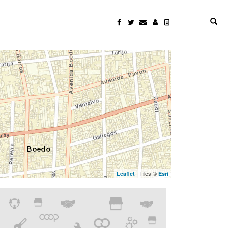
| Tiles ©
Leaflet
Esri