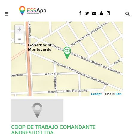
Pasar al contenido principal
Jump to main content
+
-
| Tiles ©
Leaflet
Esri
COOP DE TRABAJO COMANDANTE
ANDRESITO LTDA