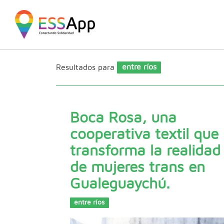
Pasar al contenido principal
Jump to main content
Resultados para
entre ríos
Boca Rosa, una
cooperativa textil que
transforma la realidad
de mujeres trans en
Gualeguaychú.
entre ríos