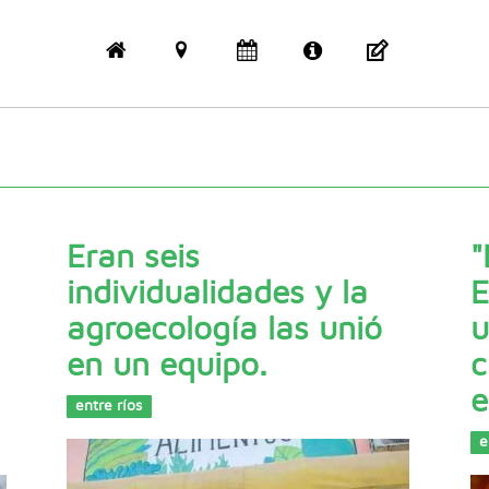
Eran seis
"
individualidades y la
E
agroecología las unió
u
en un equipo.
c
e
entre ríos
e