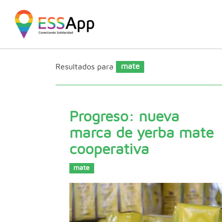
Pasar al contenido principal
Jump to main content
Resultados para
mate
Progreso: nueva
marca de yerba mate
cooperativa
mate