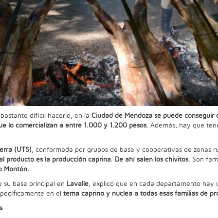
astante difícil hacerlo, en la
Ciudad de Mendoza se puede conseguir ch
e lo comercializan a entre 1.000 y 1.200 pesos
. Además, hay que ten
erra (UTS)
, conformada por grupos de base y cooperativas de zonas ru
pal producto es la producción caprina
.
De ahí salen los chivitos
. Son fam
o Montón.
 su base principal en
Lavalle
, explicó que en cada departamento hay u
pecíficamente en el
tema caprino y nuclea a todas esas familias de pr
s