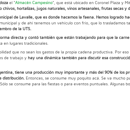
doza
el "
Almacén Campesino
", que está ubicado en Coronel Plaza y M
chivos, hortalizas, jugos naturales, vinos artesanales, frutas secas y
cipal de Lavalle, que es donde hacemos la faena. Hemos logrado hace
 municipal y de ahí tenemos un vehículo con frío, que lo trasladamos 
embro de la UTS.
forma directa y contó también que están trabajando para que la carn
 en lugares tradicionales.
ilidad que no sean los gastos de la propia cadena productiva. Por eso
es de trabajo y
hay una dinámica también para discutir esa construcció
entina, tiene una producción muy importante y más del 90% de los prod
 distribución.
Entonces, se consume muy poquito acá. Se va mucho p
Sólo se consume para las fiestas o para eventos puntuales. Algunas b