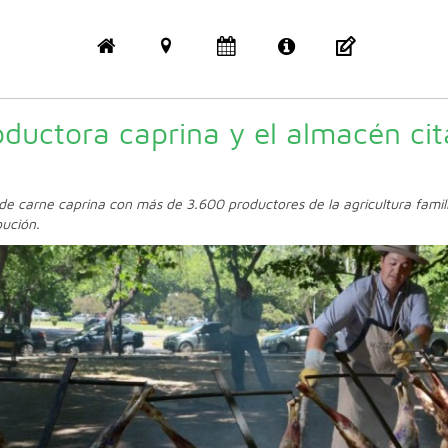
ductora caprina y el almacén cit
e carne caprina con más de 3.600 productores de la agricultura famil
bución.