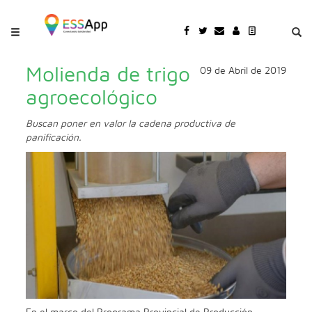
Pasar al contenido principal
Jump to main content
Molienda de trigo
09 de Abril de 2019
agroecológico
Buscan poner en valor la cadena productiva de
panificación.