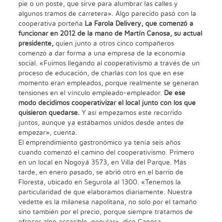
pie o un poste, que sirve para alumbrar las calles y
algunos tramos de carretera». Algo parecido pasó con la
cooperativa porteña
La Farola Delivery, que comenzó a
funcionar en 2012 de la mano de Martín Canosa, su actual
presidente,
quien junto a otros cinco compañeros
comenzó a dar forma a una empresa de la economía
social. «Fuimos llegando al cooperativismo a través de un
proceso de educación, de charlas con los que en ese
momento eran empleados, porque realmente se generan
tensiones en el vínculo empleado-empleador.
De ese
modo decidimos cooperativizar el local junto con los que
quisieron quedarse.
Y así empezamos este recorrido
juntos, aunque ya estábamos unidos desde antes de
empezar», cuenta.
El emprendimiento gastronómico ya tenía seis años
cuando comenzó el camino del cooperativismo. Primero
en un local en Nogoyá 3573, en Villa del Parque. Más
tarde, en enero pasado, se abrió otro en el barrio de
Floresta, ubicado en Segurola al 1300. «Tenemos la
particularidad de que elaboramos diariamente. Nuestra
vedette es la milanesa napolitana, no solo por el tamaño
sino también por el precio, porque siempre tratamos de
ofrecer algo accesible, popular», dice Canosa.