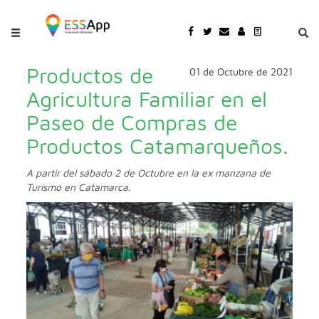
Pasar al contenido principal
Jump to main content
Productos de
01 de Octubre de 2021
Agricultura Familiar en el
Paseo de Compras de
Productos Catamarqueños.
A partir del sábado 2 de Octubre en la ex manzana de
Turismo en Catamarca.