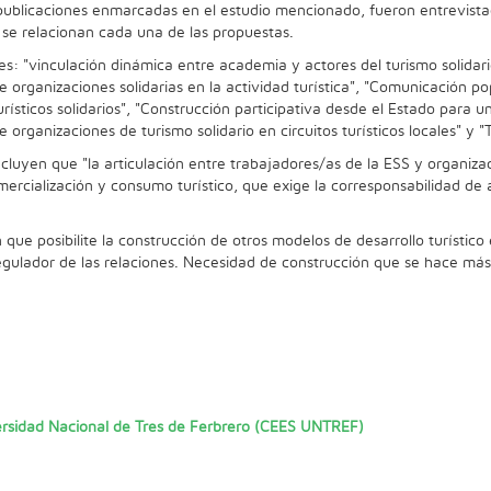
 publicaciones enmarcadas en el estudio mencionado, fueron entrevistad
e se relacionan cada una de las propuestas.
jes: "vinculación dinámica entre academia y actores del turismo solidar
de organizaciones solidarias en la actividad turística", "Comunicación p
ísticos solidarios", "Construcción participativa desde el Estado para un
organizaciones de turismo solidario en circuitos turísticos locales" y "Tu
luyen que "la articulación entre trabajadores/as de la ESS y organizac
mercialización y consumo turístico, que exige la corresponsabilidad de
ue posibilite la construcción de otros modelos de desarrollo turístico 
 regulador de las relaciones. Necesidad de construcción que se hace má
versidad Nacional de Tres de Ferbrero (CEES UNTREF)