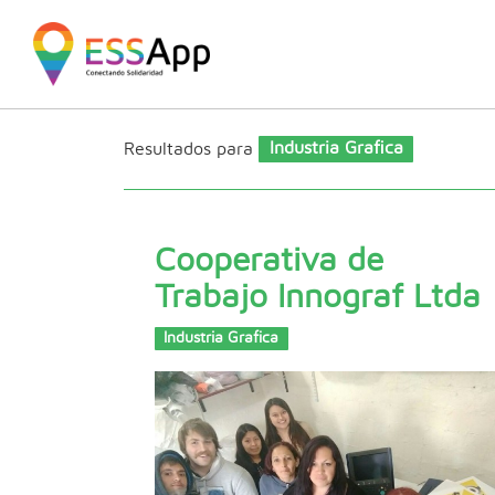
Pasar al contenido principal
Jump to main content
Resultados para
Industria Grafica
Cooperativa de
Trabajo Innograf Ltda
Industria Grafica