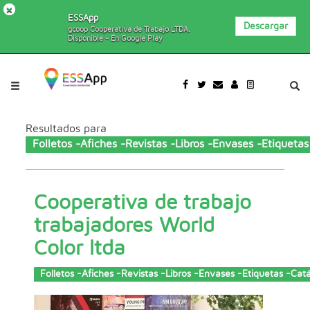
×
ESSApp
Descargar
gcoop Cooperativa de Trabajo LTDA.
Disponible - En Google Play
Pasar al contenido principal
Jump to main content
Resultados para
Folletos -Afiches -Revistas -Libros -Envases -Etiquet
Cooperativa de trabajo
trabajadores World
Color ltda
Folletos -Afiches -Revistas -Libros -Envases -Etiquetas -C