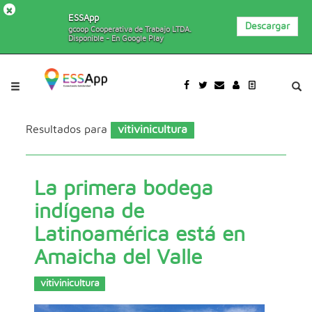
×
ESSApp
Descargar
gcoop Cooperativa de Trabajo LTDA.
Disponible - En Google Play
Pasar al contenido principal
Jump to main content
Resultados para
vitivinicultura
La primera bodega
indígena de
Latinoamérica está en
Amaicha del Valle
vitivinicultura