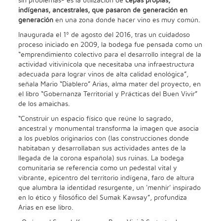
sin problemas- es la utilización de
cepas propias,
indígenas, ancestrales, que pasaron de generación en
generación
en una zona donde hacer vino es muy común.
Inaugurada el 1º de agosto del 2016, tras un cuidadoso
proceso iniciado en 2009, la bodega fue pensada como un
“emprendimiento colectivo para el desarrollo integral de la
actividad vitivinícola que necesitaba una infraestructura
adecuada para lograr vinos de alta calidad enológica”,
señala Mario “Diablero” Arias, alma mater del proyecto, en
el libro “Gobernanza Territorial y Prácticas del Buen Vivir”
de los amaichas.
“Construir un espacio físico que reúne lo sagrado,
ancestral y monumental transforma la imagen que asocia
a los pueblos originarios con (las construcciones donde
habitaban y desarrollaban sus actividades antes de la
llegada de la corona española) sus ruinas. La bodega
comunitaria se referencia como un pedestal vital y
vibrante, epicentro del territorio indígena, faro de altura
que alumbra la identidad resurgente, un 'menhir' inspirado
en lo ético y filosófico del Sumak Kawsay”, profundiza
Arias en ese libro.