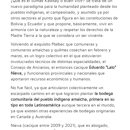
¿Qué es el Sumak Kawsay o Buen Vivir? Se trata de un
nuevo paradigma para la humanidad planteado desde los
pueblos indígenas, el campesinado, y asumido ya por
otros sectores al punto que figura en las constituciones de
Bolivia y Ecuador y que propone, básicamente, vivir en
armonía con la naturaleza y respetar los derechos de la
Madre Tierra a la que se considera un ser viviente.
Volviendo al exquisito Malbec que comuneras y
comuneros amaichas y quilmes cosechan en febrero y
marzo, es un logro colectivo en el que estuvieron
involucrados técnicos de distintas especialidades, el
Consejo de Ancianos, el entonces cacique
Eduardo “Lalo”
Nieva,
y funcionarios provinciales y nacionales que
aportaron recursos económicos y humanos.
No fue fácil, ya que articularon colectivamente un
escarpado camino en el que lograron plantar
la bodega
comunitaria del pueblo indígena amaicha, primera en su
tipo en toda Latinoamérica
aunque tercera en el mundo,
ya que existen otras experiencias de bodegas originarias
en Canadá y Australia.
Nieva (cacique entre 2009 y 2021), que es abogado,