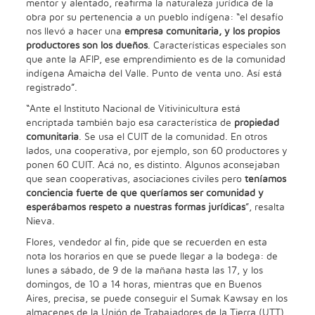
mentor y alentado, reafirma la naturaleza jurídica de la
obra por su pertenencia a un pueblo indígena: “el desafío
nos llevó a hacer una
empresa comunitaria, y los propios
productores son los dueños
. Características especiales son
que ante la AFIP, ese emprendimiento es de la comunidad
indígena Amaicha del Valle. Punto de venta uno. Así está
registrado”.
“Ante el Instituto Nacional de Vitivinicultura está
encriptada también bajo esa característica de
propiedad
comunitaria
. Se usa el CUIT de la comunidad. En otros
lados, una cooperativa, por ejemplo, son 60 productores y
ponen 60 CUIT. Acá no, es distinto. Algunos aconsejaban
que sean cooperativas, asociaciones civiles pero
teníamos
conciencia fuerte de que queríamos ser comunidad y
esperábamos respeto a nuestras formas jurídicas
”, resalta
Nieva.
Flores, vendedor al fin, pide que se recuerden en esta
nota los horarios en que se puede llegar a la bodega: de
lunes a sábado, de 9 de la mañana hasta las 17, y los
domingos, de 10 a 14 horas, mientras que en Buenos
Aires, precisa, se puede conseguir el Sumak Kawsay en los
almacenes de la Unión de Trabajadores de la Tierra (UTT),