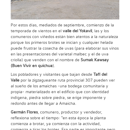
Por estos días, mediados de septiembre, comienzo de la
temporada de vientos en el
valle del Yokavil
, las y los
comuneros con viñedos están bien atentos a la naturaleza
porque los primeros brotes se inician y cualquier helada
puede frustrar la cosecha de uvas (para elaborar sus vinos
en las presentaciones del varietal malbec y el de uva
criolla) que venden con el nombre de
Sumak Kawsay
(Buen Vivir en quichua
).
Los pobladores y visitantes que bajan desde
Tafí del
Valle
por la zigzagueante ruta provincial 307 pueden ver
al sueño de los amaichas -una bodega comunitaria y
propia- materializado en el edificio que con identidad
indígena, piedra sobre piedra, se erige imponente y
redondo antes de llegar a Amaicha.
Germán Flores
, comunero, productor y vendedor,
reflexiona sobre el tiempo: “en esta época la planta
comienza a brotar, ya comienza con la actividad,
comienza a tirar los brotes. Esa parte es importante pero