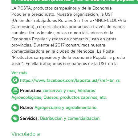
LA POSTA, productos campesinos y de la Economía
Popular a precio justo. Nuestra organización, la UST
(Unión de Trabajadorxs Rurales Sin Tierra-MNCI-CLOC-Vía
Campesina), comercializa los productos a través de varios
canales: ferias locales, otras comercializadoras de la
Economía Popular y redes de comercio justo en otras
provincias. Durante el 2017 construimos nuestra
comercializadora en la ciudad de Mendoza: La Posta
"Productos campesinos y de la economía Popular a precio
Justo". En ella trabajamos compañerxs de la UST en la
ciudad, ofreciendo productos de nuestra y otras
Ver más
organizaciones o colectivos de la Economía Popular. El
https://www.facebook.com/laposta.ust/?ref=br_rs
valor de cada producto se construye teniendo en cuenta
los costos de producción en los que se cuidan los bienes
Productos:
conservas y mas
,
Verduras
naturales, la calidad y se retribuye el trabajo digno, sin
Agroecológicas
,
Quesos
,
productos caprinos
,
etc.
explotación. Es un precio sin especulación. Al menos el
70% del precio del producto que consumís le llega de
Rubro:
Agropecuario y agroalimentario.
forma directa a lxs productorxs. El monto restante
Servicios:
Distribución y comercialización
corresponde al trabajo de logística, difusión y distribución
en la ciudad. El objetivo es acortar canales de
comercializaciòn, disminuir la intermediación, para que lxs
Vinculado a
consumidorxs y productorxs puedan reconocerse