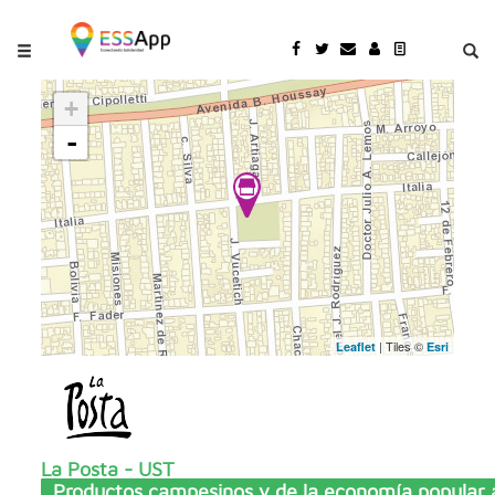
Pasar al contenido principal
Jump to main content
+
-
| Tiles ©
Leaflet
Esri
La Posta - UST
Productos campesinos y de la economía popular a