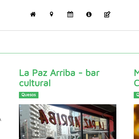
La Paz Arriba - bar
M
cultural
C
Quesos
Q
A