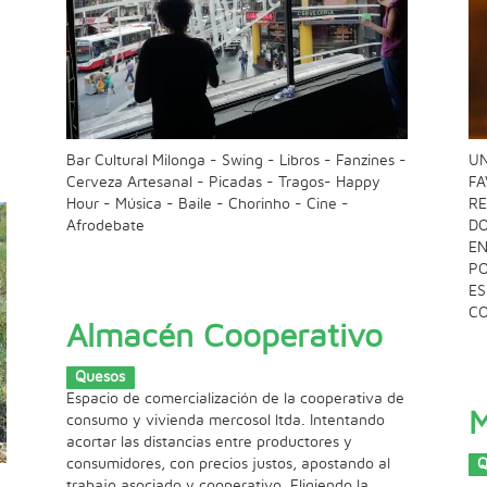
Bar Cultural Milonga - Swing - Libros - Fanzines -
UN
Cerveza Artesanal - Picadas - Tragos- Happy
FA
Hour - Música - Baile - Chorinho - Cine -
RE
Afrodebate
DO
EN
PO
ES
CO
Almacén Cooperativo
Quesos
Espacio de comercialización de la cooperativa de
M
consumo y vivienda mercosol ltda. Intentando
acortar las distancias entre productores y
consumidores, con precios justos, apostando al
Q
trabajo asociado y cooperativo. Eligiendo la