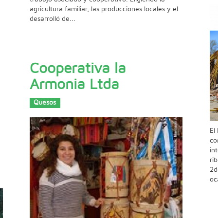
agricultura familiar, las producciones locales y el
desarrolló de...
Cooperativa la
Armonia Ltda
Quesos
El
co
in
ri
2d
oc