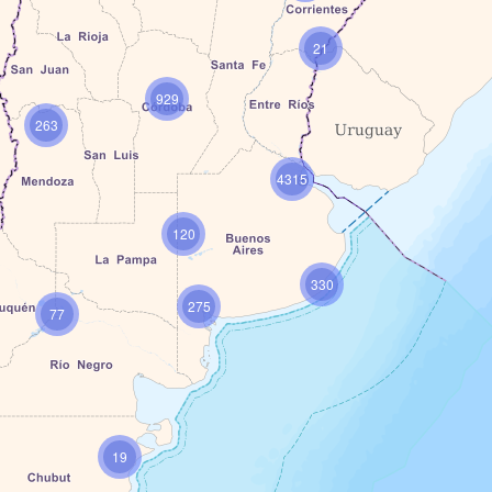
21
929
263
4315
120
330
275
77
19