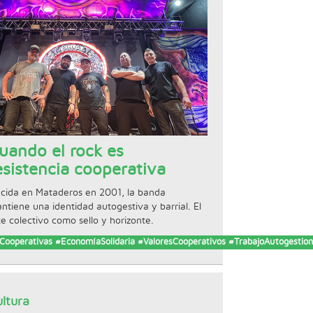
uando el rock es
esistencia cooperativa
cida en Mataderos en 2001, la banda
ntiene una identidad autogestiva y barrial. El
te colectivo como sello y horizonte.
Social
Cooperativas #EconomíaSolidaria #ValoresCooperativos #TrabajoAutogestio
ltura