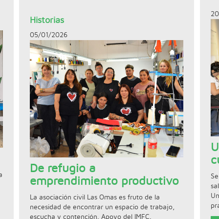
20
Historias
05/01/2026
U
c
De refugio a
a
Se
emprendimiento productivo
sa
Un
La asociación civil Las Omas es fruto de la
pr
necesidad de encontrar un espacio de trabajo,
escucha y contención. Apoyo del IMFC.