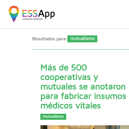
Pasar al contenido principal
Jump to main content
Resultados para
mutualismo
Más de 500
cooperativas y
mutuales se anotaron
para fabricar insumos
médicos vitales
mutualismo