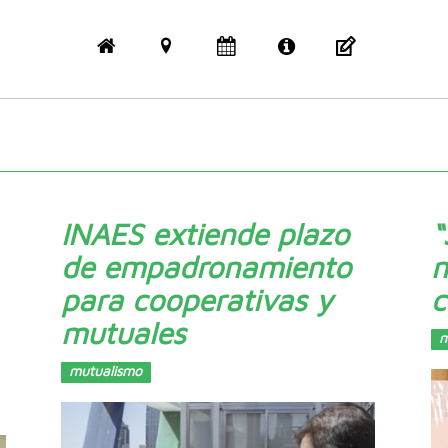
INAES extiende plazo
“
de empadronamiento
n
para cooperativas y
c
mutuales
m
mutualismo