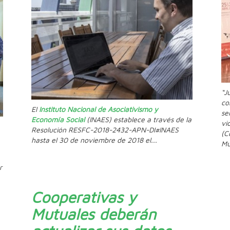
“J
co
El
Instituto Nacional de Asociativismo y
se
Economía Social
(INAES) establece a través de la
vi
Resolución RESFC-2018-2432-APN-DI#INAES
(C
hasta el 30 de noviembre de 2018 el...
Mu
r
Cooperativas y
Mutuales deberán