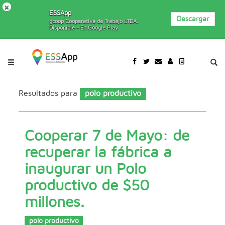
×
ESSApp
Descargar
gcoop Cooperativa de Trabajo LTDA.
Disponible - En Google Play
Pasar al contenido principal
Jump to main content
Resultados para
polo productivo
Cooperar 7 de Mayo: de
recuperar la fábrica a
inaugurar un Polo
productivo de $50
millones.
polo productivo