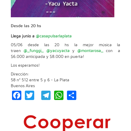
Desde las 20 hs
Llega junio a
@casapulsarlaplata
05/06 desde las 20 hs la mejor música la
traen
@_funggi_
@yacuyacta
y
@montarosa_
con a
$6.000 anticipada y $8.000 en puerta!
Los esperamos!
Dirección:
58 n° 512 entre 5 y 6 - La Plata
Buenos Aires
Facebook
Twitter
Telegram
WhatsApp
Share