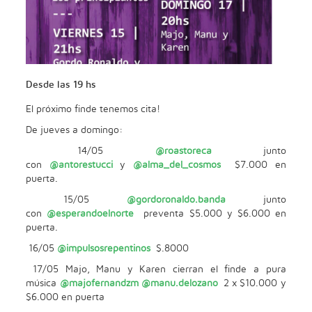
Desde las 19 hs
El próximo finde tenemos cita!
De jueves a domingo:
14/05
@roastoreca
junto
con
@antorestucci
y
@alma_del_cosmos
$7.000 en
puerta.
15/05
@gordoronaldo.banda
junto
con
@esperandoelnorte
preventa $5.000 y $6.000 en
puerta.
16/05
@impulsosrepentinos
$.8000
17/05 Majo, Manu y Karen cierran el finde a pura
música
@majofernandzm
@manu.delozano
2 x $10.000 y
$6.000 en puerta