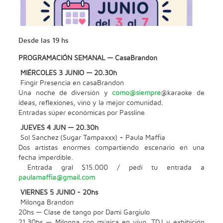
Desde las 19 hs
PROGRAMACIÓN SEMANAL — CasaBrandon
MIÉRCOLES 3 JUNIO — 20.30h
Fingir Presencia en casaBrandon
Una noche de diversión y
como@siempre
@karaoke de
ideas, reflexiones, vino y la mejor comunidad.
Entradas súper económicas por Passline
JUEVES 4 JUN — 20.30h
Sol Sanchez (Sugar Tampaxxx) + Paula Maffia
Dos artistas enormes compartiendo escenario en una
fecha imperdible.
Entrada gral $15.000 / pedí tu entrada a
paulamaffia@gmail.com
VIERNES 5 JUNIO - 20hs
Milonga Brandon
20hs — Clase de tango por Dami Gargiulo
21.30hs — Milonga con música en vivo, TDJ y exhibición