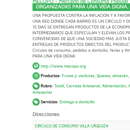
MECOPO - Mercado de Consumo Popular
ORGANIZADXS PARA UNA VIDA DIGN
UNA PROPUESTA CONTRA LA INFLACION Y A FAVO
UNA RED DONDE CADA BARRIO ES UN CIRCULO Y 
15 DIAS SE ENTREGAN PRODUCTOS DE LA ECONOMI
INTERMEDIARIOS QUE ESPECULAN Y ELEVAN LOS P
CONVENCIDAS DE QUE UNA SOCIEDAD MAS JUSTA E
ENTREGAS DE PRODUCTOS DIRECTOS DEL PRODUCTO
Círculos de consumo, pedidos a domicilio, ferias y
PARA UNA VIDA DIGNA
http://www.mecopo.org
Productos:
Frutas y verduras
,
Quesos
,
almacén
Rubro:
Textil
,
Cerveza Artesanal
,
Alimentación
,
Artesanías
Servicios:
Entrega a domicilio
Direcciones
CIRCULO DE CONSUMO VILLA URQUIZA