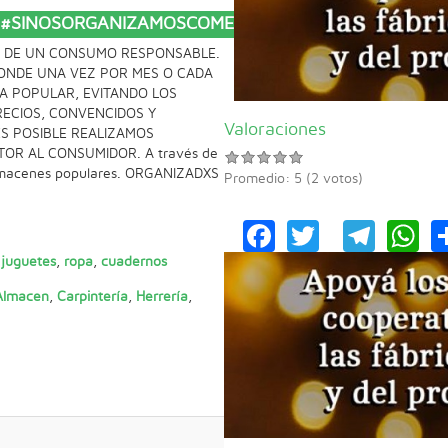
A. #SINOSORGANIZAMOSCOMEMOSTODXS
R DE UN CONSUMO RESPONSABLE.
DONDE UNA VEZ POR MES O CADA
A POPULAR, EVITANDO LOS
RECIOS, CONVENCIDOS Y
Valoraciones
S POSIBLE REALIZAMOS
R AL CONSUMIDOR. A través de
 Almacenes populares. ORGANIZADXS
Promedio:
5
(
2
votos)
Facebook
Twitter
Tele
W
,
juguetes
,
ropa
,
cuadernos
Almacen
,
Carpintería
,
Herrería
,