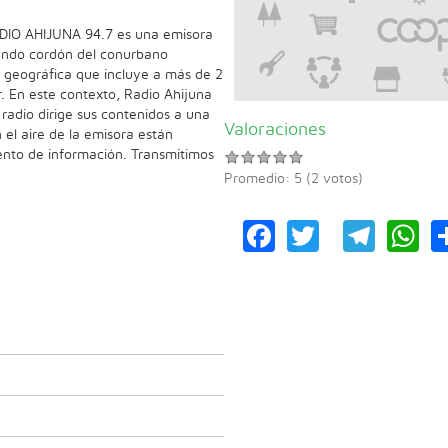
ADIO AHIJUNA 94.7 es una emisora
gundo cordón del conurbano
 geográfica que incluye a más de 2
r. En este contexto, Radio Ahijuna
 radio dirige sus contenidos a una
Valoraciones
 el aire de la emisora están
ento de información. Transmitimos
Promedio:
5
(
2
votos)
Facebook
Twitter
Tele
W