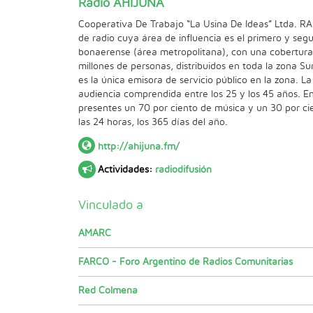
Radio AHIJÚNA
Cooperativa De Trabajo “La Usina De Ideas” Ltda. R
de radio cuya área de influencia es el primero y se
bonaerense (área metropolitana), con una cobertura
millones de personas, distribuidos en toda la zona Su
es la única emisora de servicio público en la zona. La
audiencia comprendida entre los 25 y los 45 años. En
presentes un 70 por ciento de música y un 30 por ci
las 24 horas, los 365 días del año.
http://ahijuna.fm/
Actividades:
radiodifusión
Vinculado a
AMARC
FARCO - Foro Argentino de Radios Comunitarias
Red Colmena