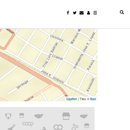
| Tiles ©
Leaflet
Esri