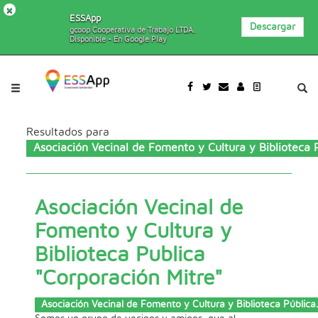
×
ESSApp
Descargar
gcoop Cooperativa de Trabajo LTDA.
Disponible - En Google Play
Pasar al contenido principal
Jump to main content
Resultados para
Asociación Vecinal de Fomento y Cultura y Biblioteca P
Asociación Vecinal de
Fomento y Cultura y
Biblioteca Publica
"Corporación Mitre"
Asociación Vecinal de Fomento y Cultura y Biblioteca Pública