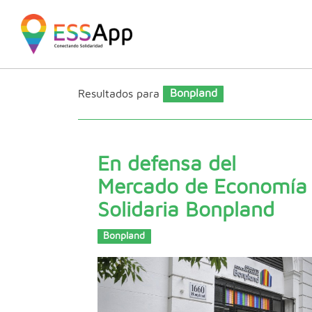
Pasar al contenido principal
Jump to main content
Resultados para
Bonpland
En defensa del
Mercado de Economía
Solidaria Bonpland
Bonpland