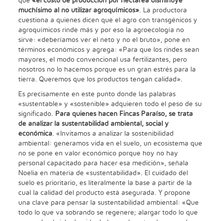
que
«el costo de producción por hectárea disminuye
muchísimo al no utilizar agroquímicos»
. La productora
cuestiona a quienes dicen que el agro con transgénicos y
agroquímicos rinde más y por eso la agroecología no
sirve: «deberíamos ver el neto y no el bruto», pone en
términos económicos y agrega: «Para que los rindes sean
mayores, el modo convencional usa fertilizantes, pero
nosotros no lo hacemos porque es un gran estrés para la
tierra. Queremos que los productos tengan calidad».
Es precisamente en este punto donde las palabras
«sustentable» y «sostenible» adquieren todo el peso de su
significado.
Para quienes hacen Fincas Paraíso, se trata
de analizar la sustentabilidad ambiental, social y
económica
. «Invitamos a analizar la sostenibilidad
ambiental: generamos vida en el suelo, un ecosistema que
no se pone en valor económico porque hoy no hay
personal capacitado para hacer esa medición», señala
Noelia en materia de «sustentabilidad». El cuidado del
suelo es prioritario, es literalmente la base a partir de la
cual la calidad del producto está asegurada. Y propone
una clave para pensar la sustentabilidad ambiental: «Que
todo lo que va sobrando se regenere; alargar todo lo que